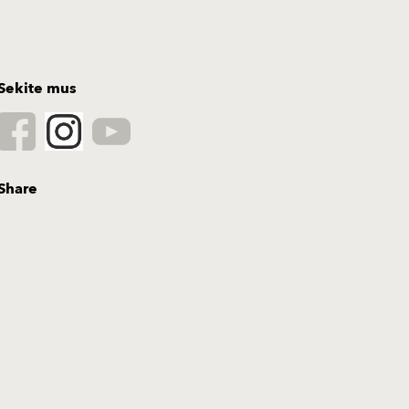
Jälgi meid
Jaga