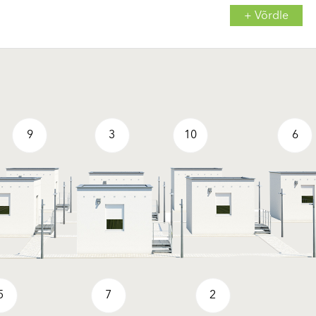
+ Võrdle
9
3
10
6
5
7
2