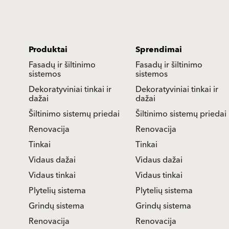
Tooted
Lahendused
Fassaadi- ja
Fassaadi- ja
isolatsioonisüsteemid
isolatsioonisüsteemid
Dekoratiivsed krohvid ja
Dekoratiivsed krohvid ja
värvid
värvid
Isolatsioonisüsteemi
Isolatsioonisüsteemi
tarvikud
tarvikud
Renoveerimine
Renoveerimine
Pole tänu väärt.
Pole tänu väärt.
Sisevärv
Sisevärv
Sisekrohvid
Sisekrohvid
Plaatide süsteem
Plaatide süsteem
Põrandasüsteem
Põrandasüsteem