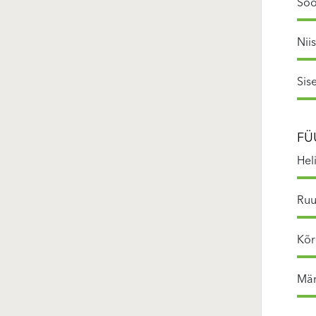
Soo
Nii
Sis
FÜ
Hel
Ruu
Kõr
Mär