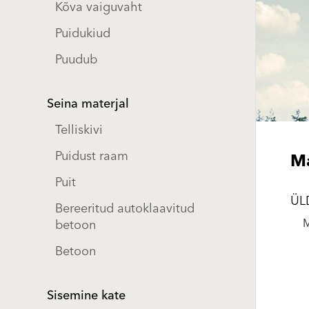
Kõva vaiguvaht
Puidukiud
Puudub
Seina materjal
Telliskivi
Puidust raam
Ma
Puit
ÜL
Bereeritud autoklaavitud
betoon
Betoon
Sisemine kate