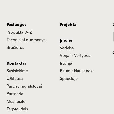
Teenused
Projektid
Tooted A-st Z-ni
Tehnilised andmed
Ettevõte
Brošüürid
Juhtimine
Visioon ja väärtused
Kontaktid
Ajalugu
Võtame ühendust
Baumiti uudised
Päring
Pressi vahendusel
Müügiesindajad
Partnerid
Te leiate meid
Rahvusvaheline