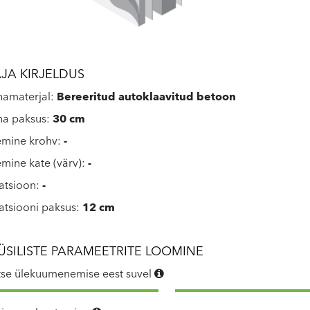
JA KIRJELDUS
namaterjal:
Bereeritud autoklaavitud betoon
na paksus:
30 cm
emine krohv:
-
emine kate (värv):
-
latsioon:
-
latsiooni paksus:
12 cm
ÜSILISTE PARAMEETRITE LOOMINE
tse ülekuumenemise eest suvel