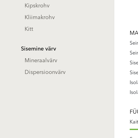
Kipskrohv
Kliimakrohv
Kitt
MA
Sei
Sisemine värv
Sei
Mineraalvärv
Sis
Dispersioonvärv
Sis
Iso
Iso
FÜ
Kai