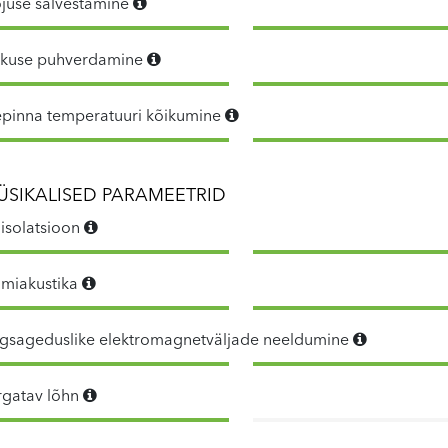
juse salvestamine
skuse puhverdamine
epinna temperatuuri kõikumine
ÜSIKALISED PARAMEETRID
iisolatsioon
miakustika
gsageduslike elektromagnetväljade neeldumine
gatav lõhn