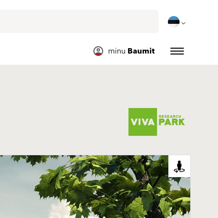
minu 
Baumit