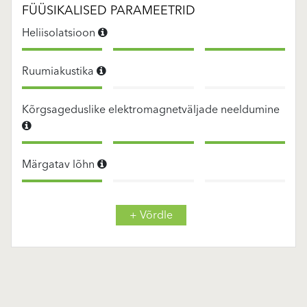
FÜÜSIKALISED PARAMEETRID
Heliisolatsioon
Ruumiakustika
Kõrgsageduslike elektromagnetväljade neeldumine
Märgatav lõhn
+ Võrdle