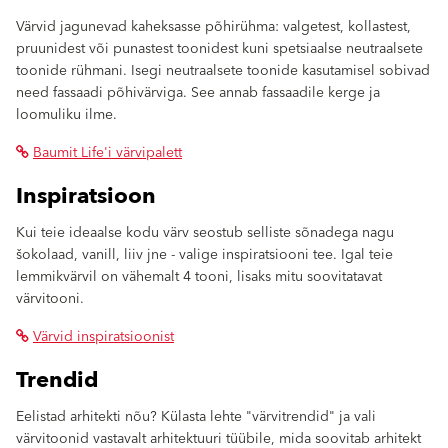
Värvid jagunevad kaheksasse põhirühma: valgetest, kollastest,
pruunidest või punastest toonidest kuni spetsiaalse neutraalsete
toonide rühmani. Isegi neutraalsete toonide kasutamisel sobivad
need fassaadi põhivärviga. See annab fassaadile kerge ja
loomuliku ilme.
Baumit Life'i värvipalett
Inspiratsioon
Kui teie ideaalse kodu värv seostub selliste sõnadega nagu
šokolaad, vanill, liiv jne - valige inspiratsiooni tee. Igal teie
lemmikvärvil on vähemalt 4 tooni, lisaks mitu soovitatavat
värvitooni.
Värvid inspiratsioonist
Trendid
Eelistad arhitekti nõu? Külasta lehte "värvitrendid" ja vali
värvitoonid vastavalt arhitektuuri tüübile, mida soovitab arhitekt