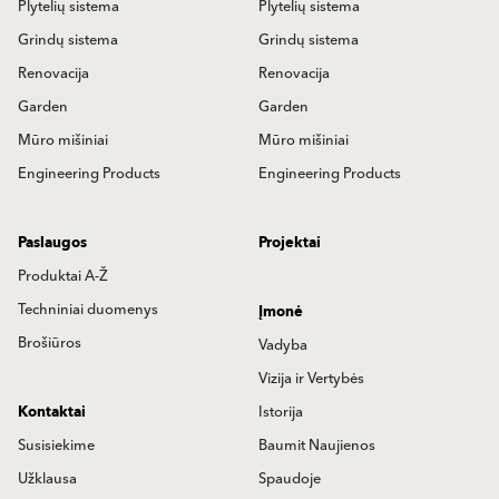
Plaatide süsteem
Plaatide süsteem
Põrandasüsteem
Põrandasüsteem
Renoveerimine
Renoveerimine
Aed
Aed
Müüritisegud
Müüritisegud
Inseneritooted
Inseneritooted
Teenused
Projektid
Tooted A-st Z-ni
Tehnilised andmed
Ettevõte
Brošüürid
Juhtimine
Visioon ja väärtused
Kontaktid
Ajalugu
Võtame ühendust
Baumiti uudised
Päring
Pressi vahendusel