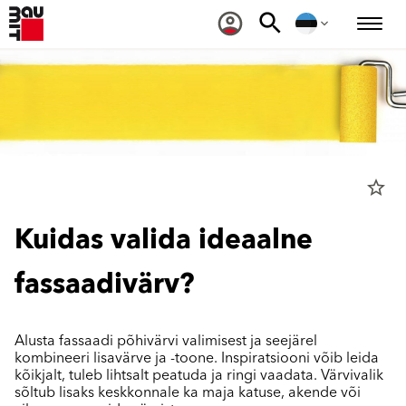
star_border
Kuidas valida ideaalne
fassaadivärv?
Alusta fassaadi põhivärvi valimisest ja seejärel
kombineeri lisavärve ja -toone. Inspiratsiooni võib leida
kõikjalt, tuleb lihtsalt peatuda ja ringi vaadata. Värvivalik
sõltub lisaks keskkonnale ka maja katuse, akende või