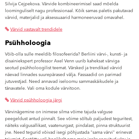
Silvija Cejpekova. Värvide kombineerimisel saad mõelda
loominguliselt nagu professionaal. Kõik samas paletis pakutavad
värvid, materjalid ja aksessuaarid harmoneeruvad omavahel.
Värvid vastavalt trendidele
Psühholoogia
Võib-olla sulle meeldib filosofeerida? Berliini värvi-, kunsti- ja
disainiekspert professor Axel Venn uurib kaheksat värviga
seotud psühholoogilist teemat. Värsked ja trendikad värvid
näevad linnades suurepärased välja. Fassaadid on parimad
jutuvestjad. Need annavad iseloomu sammaskäikudele ja
tänavatele. Vali oma kodule värvitoon.
Värvid psühholoogia järgi
Värvinägemine on inimese silma võime tajuda valguse
peegeldust antud pinnalt. See võime sõltub paljudest teguritest,
näiteks valgusallikast, vaatenurgast, pindalast, pinna struktuurist
jne. Need tegurid võivad isegi põhjustada "sama värvi" erinevat