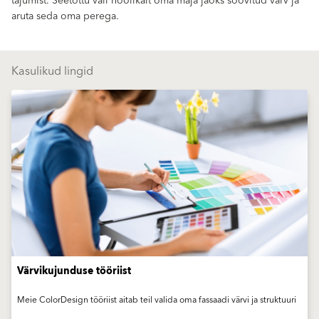
tajumist. Seetõttu vali hoolikalt oma maja jaoks soovitud värv ja
aruta seda oma perega.
Kasulikud lingid
Värvikujunduse tööriist
Meie ColorDesign tööriist aitab teil valida oma fassaadi värvi ja struktuuri