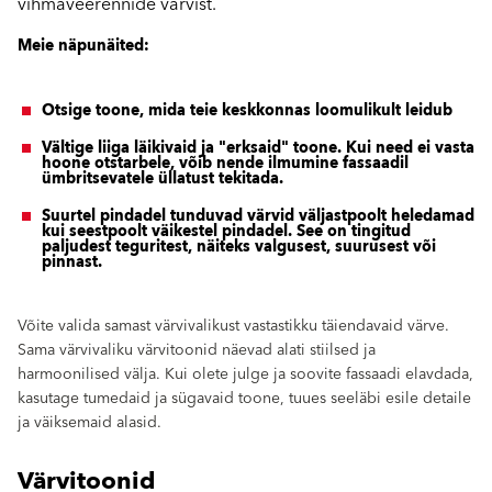
vihmaveerennide värvist.
Meie näpunäited:
Otsige toone, mida teie keskkonnas loomulikult leidub
Vältige liiga läikivaid ja "erksaid" toone. Kui need ei vasta
hoone otstarbele, võib nende ilmumine fassaadil
ümbritsevatele üllatust tekitada.
Suurtel pindadel tunduvad värvid väljastpoolt heledamad
kui seestpoolt väikestel pindadel. See on tingitud
paljudest teguritest, näiteks valgusest, suurusest või
pinnast.
Võite valida samast värvivalikust vastastikku täiendavaid värve.
Sama värvivaliku värvitoonid näevad alati stiilsed ja
harmoonilised välja. Kui olete julge ja soovite fassaadi elavdada,
kasutage tumedaid ja sügavaid toone, tuues seeläbi esile detaile
ja väiksemaid alasid.
Värvitoonid